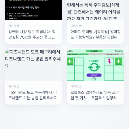
이미지 글
이미지 글
컴퓨터 사양 질문 드립니다. 작
아파트 주택담보[삭제됨] 얼마정
년 8월 70만원 주고산 중고 본
도 가능할까요? 부동산 관련해
체인데 이 정도 사양이면 GTA5
서는 특히 주택담보[삭제됨] 관
련해서는 왜이리 어려울까요 저
만 그런가요,,읽고 또
이미지 글
이미지 글
디즈니랜드 도쿄 메구리에서 디
로블록스 입양하세요 무능 크라
즈니랜드 가는 방법 알려주세요
켄 펫 가치... 로블록스 입양하세
요 무능 크라켄 펫 가치가 어케
되요??