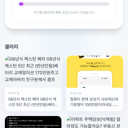
여기를 클릭하면 빠른 로딩(가속)이 가능합니다.
갤러리
이미지 글
이미지 글
08년식 렉스턴 폐차 08년식 렉
컴퓨터 본체 삼성거 사보려는데
스턴 5단 최근 (반년안됨)배터리
기본형이 100만원이라네요...다
교체및미션 170만원주고 교체아
른 LG나 전자랜드에 있는 본체
버지 친구분께서 콤프
는 얼마정도 하나요?이게 기본
형이라는데..그래도 인지도있는
광고 [X]를 누르면 내용이 해제됩니다
삼성거로